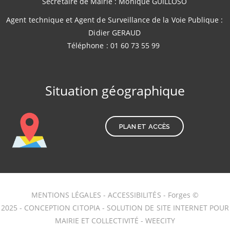
Secrétaire de Mairie : Monique GUILLOSO
Agent technique et Agent de Surveillance de la Voie Publique :
Didier GERAUD
Téléphone : 01 60 73 55 99
Situation géographique
PLAN ET ACCÈS
MENTIONS LÉGALES
-
ACCESSIBILITÉS
- Forges ©
2025 -
CONCEPTION CITOPIA
-
SOLUTION DE SITE INTERNET POUR
MAIRIE ET COLLECTIVITÉ - WEECITY